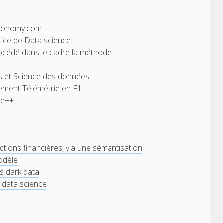
taconomy.com
cice de Data science
rocédé dans le cadre la méthode
es et Science des données
nement Télémétrie en F1
re++
actions financières, via une sémantisation
modèle
s dark data
, data science