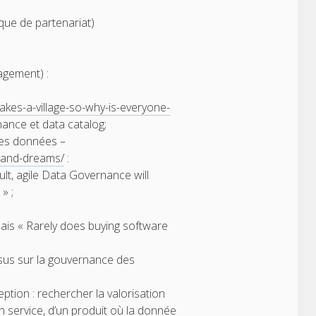
que de partenariat)
agement) :
akes-a-village-so-why-is-everyone-
ance et data catalog;
es données –
s-and-dreams/
:
lt, agile Data Governance will
» ;
mais « Rarely does buying software
sus sur la gouvernance des
tion : rechercher la valorisation
n service, d’un produit où la donnée