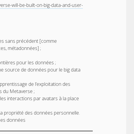
rse-will-be-built-on-big-data-and-user-
es sans précédent [comme
aces, métadonnées] ;
ntières pour les données ;
me source de données pour le big data
prentissage de l’exploitation des
rs du Metaverse ;
les interactions par avatars à la place
 la propriété des données personnelle.
r ces données