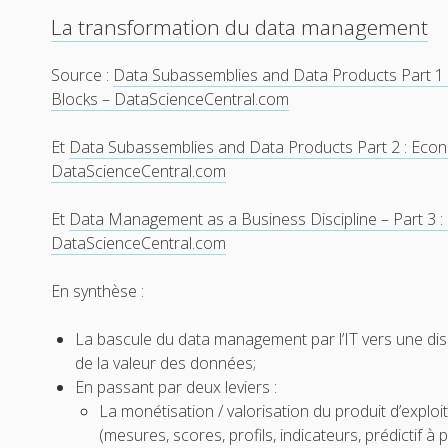
La transformation du data management
Source :
Data Subassemblies and Data Products Part 1
Blocks – DataScienceCentral.com
Et
Data Subassemblies and Data Products Part 2 : Eco
DataScienceCentral.com
Et
Data Management as a Business Discipline – Part 3 :
DataScienceCentral.com
En synthèse :
La bascule du data management par l’IT vers une disc
de la valeur des données;
En passant par deux leviers :
La monétisation / valorisation du produit d’expl
(mesures, scores, profils, indicateurs, prédictif à 