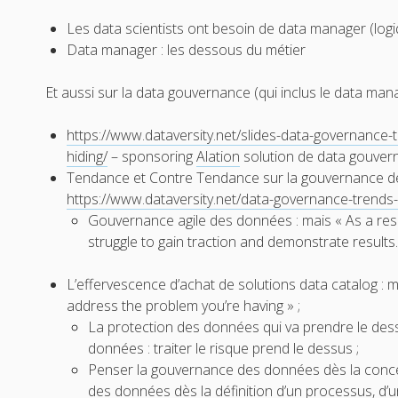
Les data scientists ont besoin de data manager (logi
Data manager : les dessous du métier
Et aussi sur la data gouvernance (qui inclus le data man
https://www.dataversity.net/slides-data-governance-t
hiding/
– sponsoring
Alation
solution de data gouvern
Tendance et Contre Tendance sur la gouvernance d
https://www.dataversity.net/data-governance-trend
Gouvernance agile des données : mais « As a resu
struggle to gain traction and demonstrate results. 
L’effervescence d’achat de solutions data catalog : 
address the problem you’re having » ;
La protection des données qui va prendre le des
données : traiter le risque prend le dessus ;
Penser la gouvernance des données dès la concep
des données dès la définition d’un processus, d’u