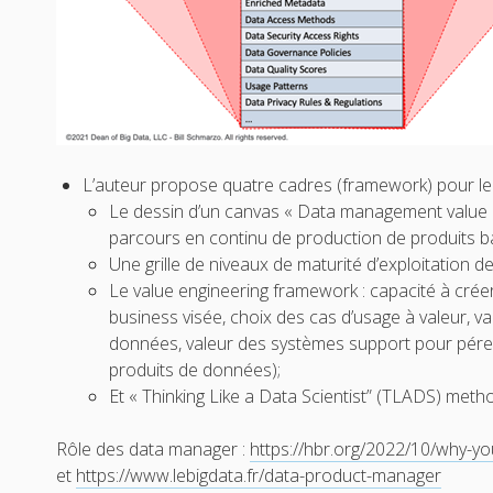
L’auteur propose quatre cadres (framework) pour l
Le dessin d’un canvas « Data management value cr
parcours en continu de production de produits b
Une grille de niveaux de maturité d’exploitation d
Le value engineering framework : capacité à créer
business visée, choix des cas d’usage à valeur, va
données, valeur des systèmes support pour pére
produits de données);
Et « Thinking Like a Data Scientist” (TLADS) meth
Rôle des data manager :
https://hbr.org/2022/10/why-
et
https://www.lebigdata.fr/data-product-manager